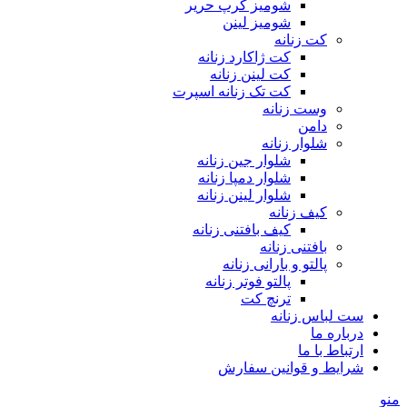
شومیز کرپ حریر
شومیز لینن
کت زنانه
کت ژاکارد زنانه
کت لینن زنانه
کت تک زنانه اسپرت
وست زنانه
دامن
شلوار زنانه
شلوار جین زنانه
شلوار دمپا زنانه
شلوار لینن زنانه
کیف زنانه
کیف بافتنی زنانه
بافتنی زنانه
پالتو و بارانی زنانه
پالتو فوتر زنانه
ترنچ کت
ست لباس زنانه
درباره ما
ارتباط با ما
شرایط و قوانین سفارش
منو