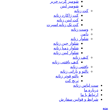
شومیز کرپ حریر
شومیز لینن
کت زنانه
کت ژاکارد زنانه
کت لینن زنانه
کت تک زنانه اسپرت
وست زنانه
دامن
شلوار زنانه
شلوار جین زنانه
شلوار دمپا زنانه
شلوار لینن زنانه
کیف زنانه
کیف بافتنی زنانه
بافتنی زنانه
پالتو و بارانی زنانه
پالتو فوتر زنانه
ترنچ کت
ست لباس زنانه
درباره ما
ارتباط با ما
شرایط و قوانین سفارش
منو