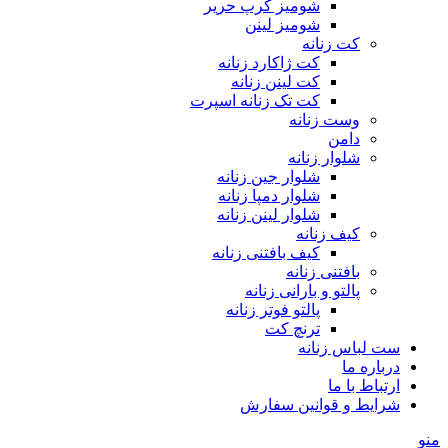
شومیز کرپ حریر
شومیز لینن
کت زنانه
کت ژاکارد زنانه
کت لینن زنانه
کت تک زنانه اسپرت
وست زنانه
دامن
شلوار زنانه
شلوار جین زنانه
شلوار دمپا زنانه
شلوار لینن زنانه
کیف زنانه
کیف بافتنی زنانه
بافتنی زنانه
پالتو و بارانی زنانه
پالتو فوتر زنانه
ترنچ کت
ست لباس زنانه
درباره ما
ارتباط با ما
شرایط و قوانین سفارش
منو