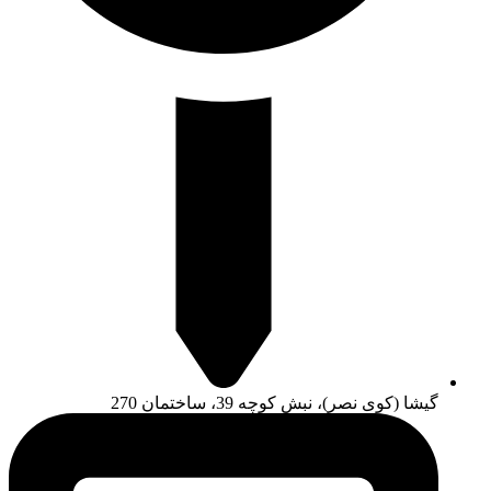
گیشا (کوی نصر)، نبش کوچه 39، ساختمان 270