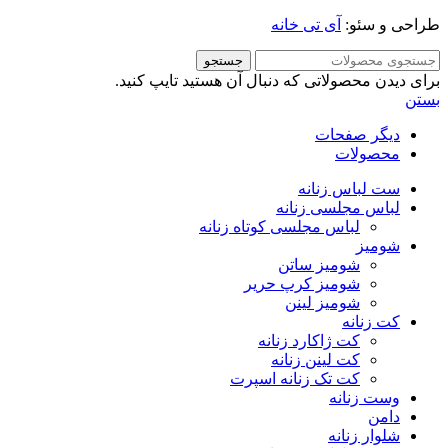
طراحی و سئو:
آی تی خانه
جستجو
برای دیدن محصولاتی که دنبال آن هستید تایپ کنید.
بستن
دیگر صفحات
محصولات
ست لباس زنانه
لباس مجلسی زنانه
لباس مجلسی کوتاه زنانه
شومیز
شومیز ساتن
شومیز کرپ حریر
شومیز لینن
کت زنانه
کت ژاکارد زنانه
کت لینن زنانه
کت تک زنانه اسپرت
وست زنانه
دامن
شلوار زنانه