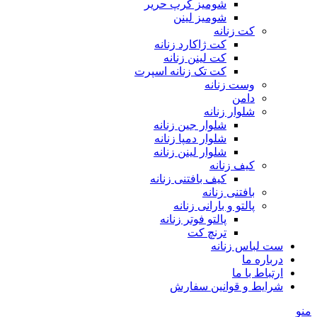
شومیز کرپ حریر
شومیز لینن
کت زنانه
کت ژاکارد زنانه
کت لینن زنانه
کت تک زنانه اسپرت
وست زنانه
دامن
شلوار زنانه
شلوار جین زنانه
شلوار دمپا زنانه
شلوار لینن زنانه
کیف زنانه
کیف بافتنی زنانه
بافتنی زنانه
پالتو و بارانی زنانه
پالتو فوتر زنانه
ترنچ کت
ست لباس زنانه
درباره ما
ارتباط با ما
شرایط و قوانین سفارش
منو