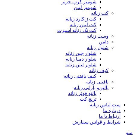
شومیز کرپ حریر
شومیز لینن
کت زنانه
کت ژاکارد زنانه
کت لینن زنانه
کت تک زنانه اسپرت
وست زنانه
دامن
شلوار زنانه
شلوار جین زنانه
شلوار دمپا زنانه
شلوار لینن زنانه
کیف زنانه
کیف بافتنی زنانه
بافتنی زنانه
پالتو و بارانی زنانه
پالتو فوتر زنانه
ترنچ کت
ست لباس زنانه
درباره ما
ارتباط با ما
شرایط و قوانین سفارش
منو