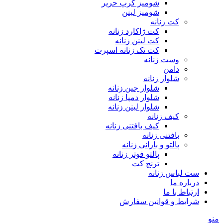
شومیز کرپ حریر
شومیز لینن
کت زنانه
کت ژاکارد زنانه
کت لینن زنانه
کت تک زنانه اسپرت
وست زنانه
دامن
شلوار زنانه
شلوار جین زنانه
شلوار دمپا زنانه
شلوار لینن زنانه
کیف زنانه
کیف بافتنی زنانه
بافتنی زنانه
پالتو و بارانی زنانه
پالتو فوتر زنانه
ترنچ کت
ست لباس زنانه
درباره ما
ارتباط با ما
شرایط و قوانین سفارش
منو