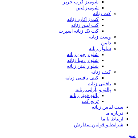
شومیز کرپ حریر
شومیز لینن
کت زنانه
کت ژاکارد زنانه
کت لینن زنانه
کت تک زنانه اسپرت
وست زنانه
دامن
شلوار زنانه
شلوار جین زنانه
شلوار دمپا زنانه
شلوار لینن زنانه
کیف زنانه
کیف بافتنی زنانه
بافتنی زنانه
پالتو و بارانی زنانه
پالتو فوتر زنانه
ترنچ کت
ست لباس زنانه
درباره ما
ارتباط با ما
شرایط و قوانین سفارش
منو