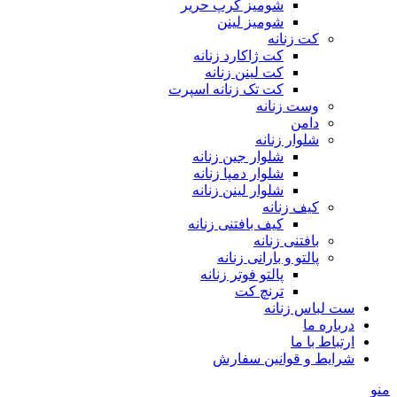
شومیز کرپ حریر
شومیز لینن
کت زنانه
کت ژاکارد زنانه
کت لینن زنانه
کت تک زنانه اسپرت
وست زنانه
دامن
شلوار زنانه
شلوار جین زنانه
شلوار دمپا زنانه
شلوار لینن زنانه
کیف زنانه
کیف بافتنی زنانه
بافتنی زنانه
پالتو و بارانی زنانه
پالتو فوتر زنانه
ترنچ کت
ست لباس زنانه
درباره ما
ارتباط با ما
شرایط و قوانین سفارش
منو